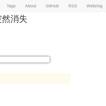
Tags
About
GitHub
RSS
Webring
法突然消失