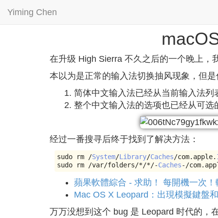
Yiming Chen
macO
在升级 High Sierra 不久之后的一个晚上
本以为是正常的输入法切换抽风现象，但是
简体中文输入法已经从当前输入法列
整个中文输入法的选项也已经从可选
经过一番搜寻后终于找到了解决方法：
sudo rm 
/
System
/
Library
/
Caches
/
com
.
apple
.
sudo rm 
/
var
/
folders
/*/*/-
Caches
-/
com
.
app
蘋果軟體綜合 - 求助！ 每開機一次！輸入
Mac OS X Leopard：出現模擬鍵盤
万万没想到这个 bug 是 Leopard 时代的，在